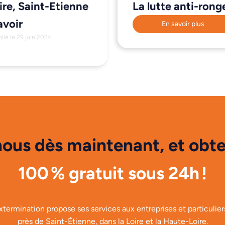
ire, Saint-Etienne
La lutte anti-rong
avoir
En savoir plus
lié le 29 juin 2024
ous dès maintenant, et obte
100 % gratuit sous 24h !
xtermination propose ses services aux entreprises et particuliers
près de Saint-Étienne, dans la Loire et la Haute-Loire.