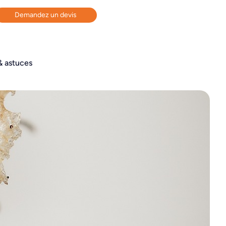
Demandez un devis
& astuces